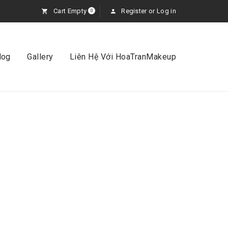
Cart Empty
Register
or
Log in
0
log
Gallery
Liên Hệ Với HoaTranMakeup