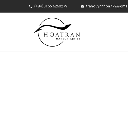
(+84)0165 6260279
tranquynhhoa779@gmai