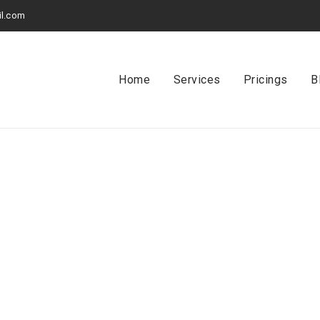
l.com
Home
Services
Pricings
B
MAKEUP ARTIST