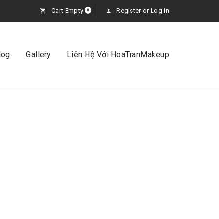
Cart Empty
Register
or
Log in
0
log
Gallery
Liên Hệ Với HoaTranMakeup