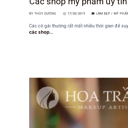
Các shop mỹ phẩm uy tín 
BY
THÙY DƯƠNG
17/05/2019
LÀM ĐẸP
/
MỸ PHẨ
Các cô gái thường rất mất nhiều thời gian để s
các shop...