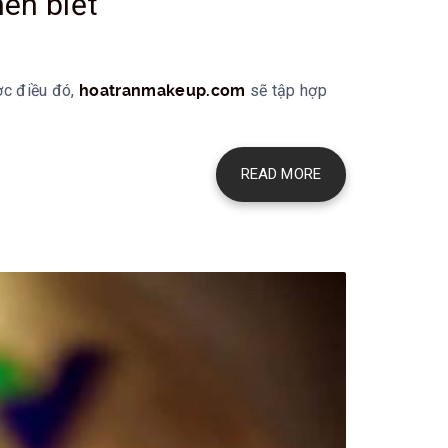
ên biết
ợc điều đó,
hoatranmakeup.com
sẽ tập hợp
READ MORE