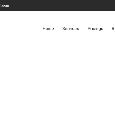
l.com
Home
Services
Pricings
B
MỸ PHẨM