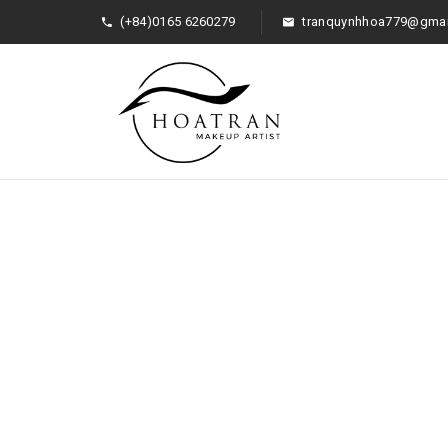
(+84)0165 6260279
tranquynhhoa779@gmai