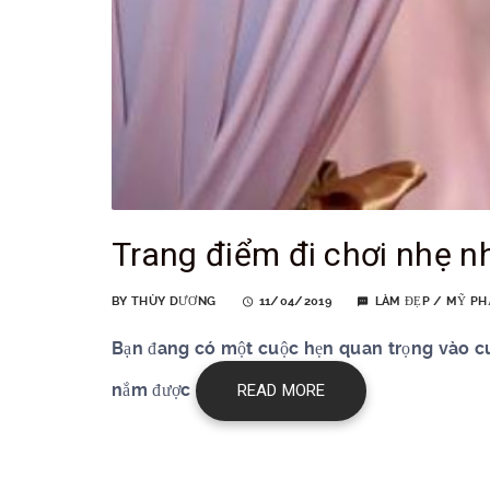
Trang điểm đi chơi nhẹ n
BY
THÙY DƯƠNG
11/04/2019
LÀM ĐẸP
/
MỸ P
Bạn đang có một cuộc hẹn quan trọng vào c
nắm được
READ MORE