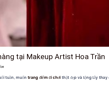
hàng tại Makeup Artist Hoa Trần
HẨM
uối tuần, muốn
trang điểm đi chơi
thật đẹp và lộng lẫy tha