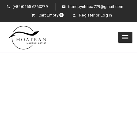
(+84)0165 6260279
tranquynhhoa779@gmail.com
Cart Empty
Register
or
Log in
0
SERVICES