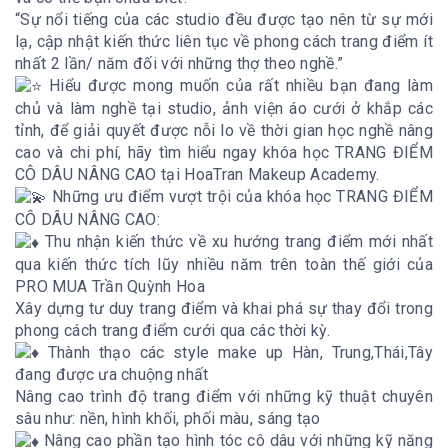
“Sự nổi tiếng của các studio đều được tạo nên từ sự mới
lạ, cập nhật kiến thức liên tục về phong cách trang điểm ít
nhất 2 lần/ năm đối với những thợ theo nghề.”
Hiểu được mong muốn của rất nhiều bạn đang làm
chủ và làm nghề tại studio, ảnh viện áo cưới ở khắp các
tỉnh, để giải quyết được nỗi lo về thời gian học nghề nâng
cao và chi phí, hãy tìm hiểu ngay khóa học TRANG ĐIỂM
CÔ DÂU NÂNG CAO tại HoaTran Makeup Academy.
Những ưu điểm vượt trội của khóa học TRANG ĐIỂM
CÔ DÂU NÂNG CAO:
Thu nhận kiến thức về xu hướng trang điểm mới nhất
qua kiến thức tích lũy nhiều năm trên toàn thế giới của
PRO MUA Trần Quỳnh Hoa
Xây dựng tư duy trang điểm và khai phá sự thay đổi trong
phong cách trang điểm cưới qua các thời kỳ.
Thành thạo ​​các style make up Hàn, Trung,Thái,Tây
đang được ưa chuộng nhất
Nâng cao trình độ trang điểm với những kỹ thuật chuyên
sâu như: nền, hình khối, phối màu, sáng tạo
Nâng cao phần tạo hình tóc cô dâu với những kỹ năng