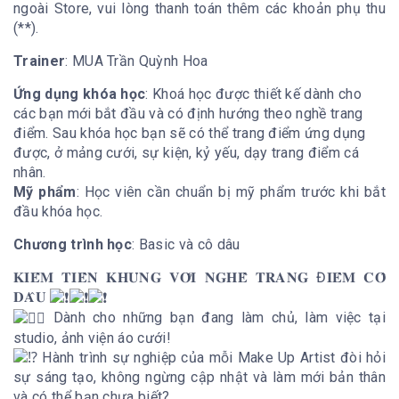
ngoài Store, vui lòng thanh toán thêm các khoản phụ thu
(**).
Trainer
: MUA Trần Quỳnh Hoa
Ứng dụng khóa học
: Khoá học được thiết kế dành cho
các bạn mới bắt đầu và có định hướng theo nghề trang
điểm. Sau khóa học bạn sẽ có thể trang điểm ứng dụng
được, ở mảng cưới, sự kiện, kỷ yếu, dạy trang điểm cá
nhân.
Mỹ phẩm
: Học viên cần chuẩn bị mỹ phẩm trước khi bắt
đầu khóa học.
Chương trình học
: Basic và cô dâu
𝐊𝐈𝐄̂́𝐌 𝐓𝐈𝐄̂̀𝐍 𝐊𝐇𝐔̉𝐍𝐆 𝐕𝐎̛́𝐈 𝐍𝐆𝐇𝐄̂̀ 𝐓𝐑𝐀𝐍𝐆 Đ𝐈𝐄̂̉𝐌 𝐂𝐎̂
𝐃𝐀̂𝐔
Dành cho những bạn đang làm chủ, làm việc tại
studio, ảnh viện áo cưới!
Hành trình sự nghiệp của mỗi Make Up Artist đòi hỏi
sự sáng tạo, không ngừng cập nhật và làm mới bản thân
và có thể bạn chưa biết?