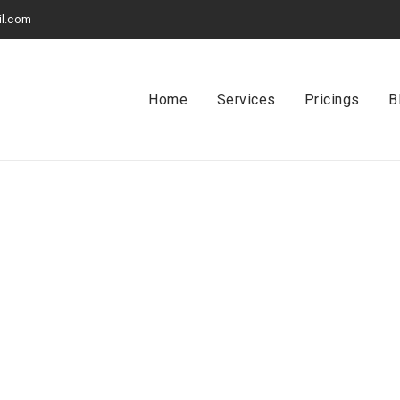
l.com
Home
Services
Pricings
B
UNCATEGORIZED