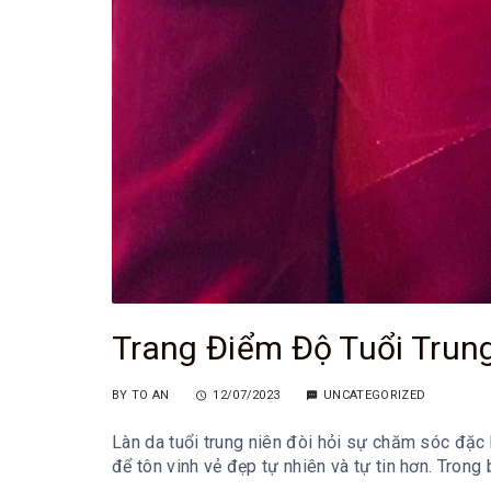
Trang Điểm Độ Tuổi Trun
BY
TO AN
12/07/2023
UNCATEGORIZED
Làn da tuổi trung niên đòi hỏi sự chăm sóc đặc b
để tôn vinh vẻ đẹp tự nhiên và tự tin hơn. Trong b