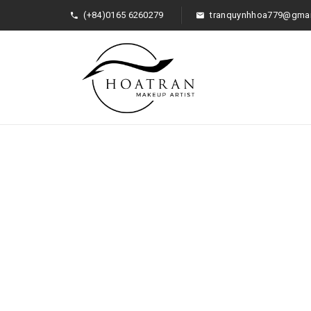
(+84)0165 6260279
tranquynhhoa779@gmai