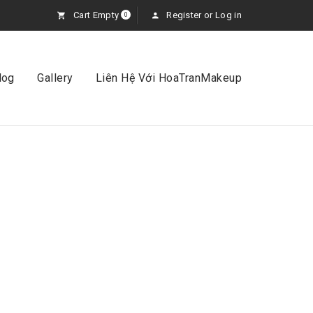
Cart Empty
Register
or
Log in
0
log
Gallery
Liên Hệ Với HoaTranMakeup