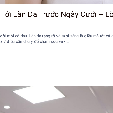
Tới Làn Da Trước Ngày Cưới – Lờ
đời mỗi cô dâu. Làn da rạng rỡ và tươi sáng là điều mà tất cả
là 7 điều cần chú ý để chăm sóc và <...