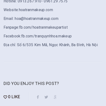
Hotline: 0913.267.910- 0961.29.7575
Website:hoatranmakeup.com
Email:
hoa@hoatranmakeup.com
Fanpage:fb.com/hoatranmakeupartist
Facebook:fb.com/tranquynhhoa.makeup
Địa chỉ: Số 6/535 Kim Mã, Ngọc Khánh, Ba Đình, Hà Nội
DID YOU ENJOY THIS POST?
0
LIKE