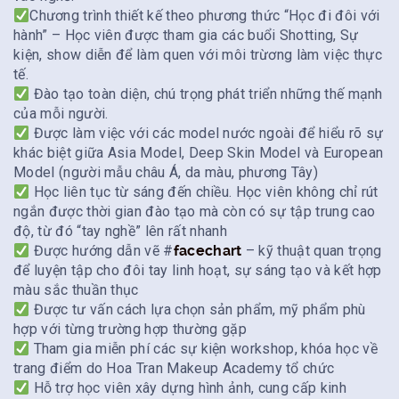
Chương trình thiết kế theo phương thức “Học đi đôi với
hành” – Học viên được tham gia các buổi Shotting, Sự
kiện, show diễn để làm quen với môi trừơng làm việc thực
tế.
Đào tạo toàn diện, chú trọng phát triển những thế mạnh
của mỗi người.
Được làm việc với các model nước ngoài để hiểu rõ sự
khác biệt giữa Asia Model, Deep Skin Model và European
Model (người mẫu châu Á, da màu, phương Tây)
Học liên tục từ sáng đến chiều. Học viên không chỉ rút
ngắn được thời gian đào tạo mà còn có sự tập trung cao
độ, từ đó “tay nghề” lên rất nhanh
Được hướng dẫn vẽ
#
facechart
– kỹ thuật quan trọng
để luyện tập cho đôi tay linh hoạt, sự sáng tạo và kết hợp
màu sắc thuần thục
Được tư vấn cách lựa chọn sản phẩm, mỹ phẩm phù
hợp với từng trường hợp thường gặp
Tham gia miễn phí các sự kiện workshop, khóa học về
trang điểm do Hoa Tran Makeup Academy tổ chức
Hỗ trợ học viên xây dựng hình ảnh, cung cấp kinh