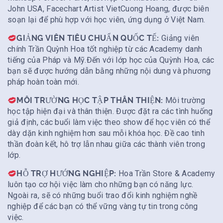
John USA, Facechart Artist VietCuong Hoang, được biên
soạn lại để phù hợp với học viên, ứng dụng ở Việt Nam.
GIẢNG VIÊN TIÊU CHUẨN QUỐC TẾ:
Giảng viên
chính Trần Quỳnh Hoa tốt nghiệp từ các Academy danh
tiếng của Pháp và Mỹ.Đến với lớp học của Quỳnh Hoa, các
bạn sẽ được hướng dẫn bằng những nội dung và phương
pháp hoàn toàn mới.
MÔI TRƯỜNG HỌC TẬP THÂN THIỆN:
Môi trường
học tập hiện đại và thân thiện. Được đặt ra các tình huống
giả định, các buổi làm việc theo show để học viên có thể
dày dặn kinh nghiệm hơn sau mỗi khóa học. Đề cao tinh
thần đoàn kết, hô trợ lẫn nhau giữa các thành viên trong
lớp.
HỖ TRỢ HƯỚNG NGHIỆP:
Hoa Trần Store & Academy
luôn tạo cơ hội việc làm cho những bạn có năng lực.
Ngoài ra, sẽ có những buổi trao đổi kinh nghiệm nghề
nghiệp để các bạn có thể vững vàng tự tin trong công
việc.