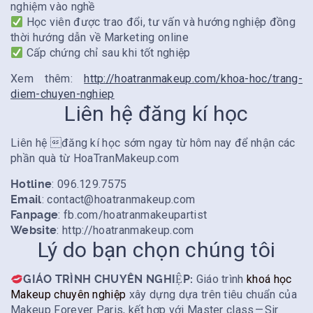
nghiệm vào nghề
Học viên được trao đổi, tư vấn và hướng nghiệp đồng
thời hướng dẫn về Marketing online
Cấp chứng chỉ sau khi tốt nghiệp
Xem thêm:
http://hoatranmakeup.com/khoa-hoc/trang-
diem-chuyen-nghiep
Liên hệ đăng kí học
Liên hệ đăng kí học sớm ngay từ hôm nay để nhận các
phần quà từ HoaTranMakeup.com
Hotline
: 096.129.7575
Email
:
contact@hoatranmakeup.com
Fanpage
: fb.com/hoatranmakeupartist
Website
: http://hoatranmakeup.com
Lý do bạn chọn chúng tôi
GIÁO TRÌNH CHUYÊN NGHIỆP:
Giáo trình
khoá học
Makeup chuyên nghiệp
xây dựng dựa trên tiêu chuẩn của
Makeup Forever Paris, kết hợp với Master class — Sir