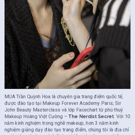
MUA Trần Quỳnh Hoa là chuyên gia trang điểm quốc tế,
được đào tạo tại Makeup Forever Academy Paris; Sir
John Beauty Masterclass và lớp Facechart từ phù thuỷ
Makeup Hoàng Việt Cường –
The Nerdist Secret
. Với 10
năm kinh nghiệm trong nghề makeup, hơn 3 năm kinh
nghiệm giảng dạy đào tạo trang điểm, chúng tôi là địa chỉ