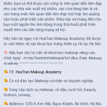
điểm, bạn có thể được các công ty liên quan đến làm đẹp
như các nhà sản xuất mỹ phẩm, các cửa hàng bán lẻ và
các trang web liên quan đến làm đẹp mời hợp tác quảng
cáo hoặc phát triển sản phẩm. Điều này sẽ mang đến cho
bạn một nguồn thu linh động trong thời buổi phát triển
mạnh trên các nền tảng mạng xã hội
Hãy liên hệ ngay với HoaTran Makeup Academy để được
tư vấn thêm về các khoá học trang điểm uy tín tại Hà Nội.
Nếu bạn cần tư vấn về khoá học makeup nâng cao,
click ngay : m.me/hoatranmakeupartist 𝑯𝒐𝒂 𝑻𝒓𝒂̂̀𝒏 𝑴𝒂𝒌𝒆𝒖𝒑
𝑨𝒄𝒂𝒅𝒆𝒎𝒚 ——————————————–
FB:
HoaTran Makeup Academy
Cơ sở đào tạo Makeup cá nhân và chuyên nghiệp.
Cung cấp dịch vụ makeup: cô dâu, cưới hỏi, beauty,
fashion, runway,…
Address: 535/6 Kim Mã, Ngọc Khánh, Ba Đình, Hà Nội