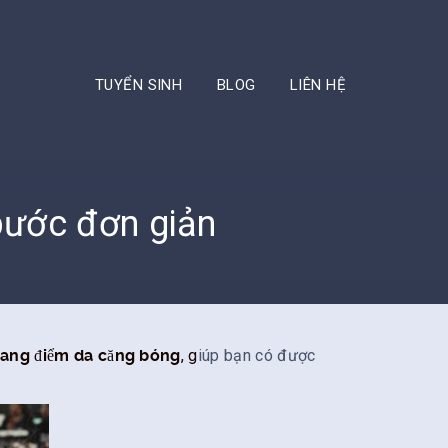
TUYỂN SINH
BLOG
LIÊN HỆ
bước đơn giản
rang điểm da căng bóng
, g
iúp bạn có được