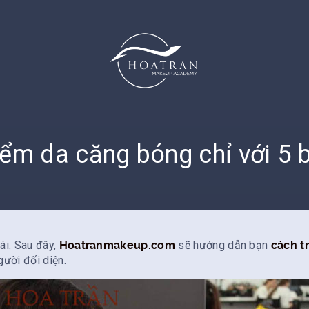
iểm da căng bóng chỉ với 5 
ái. Sau đây,
Hoatranmakeup.com
sẽ hướng dẫn bạn
cách t
ười đối diện.