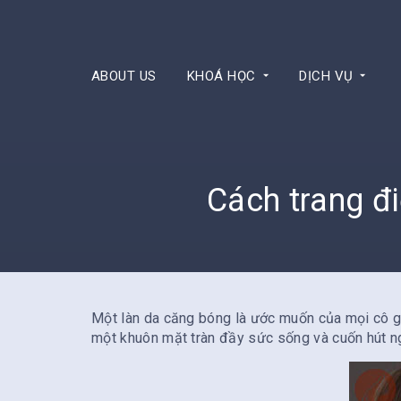
ABOUT US
KHOÁ HỌC
DỊCH VỤ
Cách trang đ
Một làn da căng bóng là ước muốn của mọi cô g
một khuôn mặt tràn đầy sức sống và cuốn hút ng