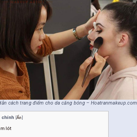
ẫn cách trang điểm cho da căng bóng – Hoatranmakeup.co
 chính
[
Ẩn
]
em lót